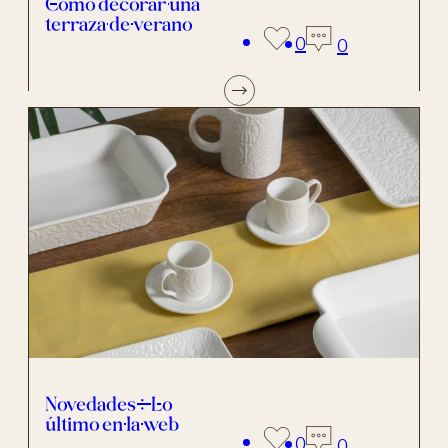
Cómo decorar una
terraza de verano
0
0
Novedades: Lo
último en la web
0
0