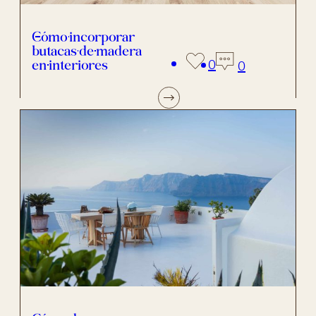
Cómo incorporar
butacas de madera
en interiores
0
0