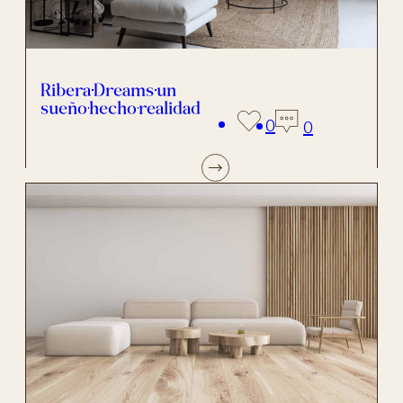
Ribera Dreams un
sueño hecho realidad
0
0