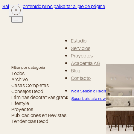
Saltar al contenido principal
Saltar al pie de página
Estudio
Servicios
Proyectos
Academia AG
Filtrar por categoría
Blog
Todos
Contacto
Archivo
Casas Completas
Consejos Decó
Inicia Sesión o Regístrate
Láminas decorativas gratis
¡Suscríbete a la newsletter!
Lifestyle
Proyectos
Publicaciones en Revistas
Tendencias Decó