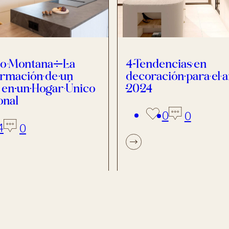
to Montana: La
4 Tendencias en
rmación de un
decoración para el 
 en un Hogar Único
2024
onal
0
0
4
0