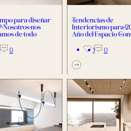
empo para diseñar
Tendencias de
? Nosotros nos
Interiorismo para 2
amos de todo
Año del Espacio Con
1
1
0
0