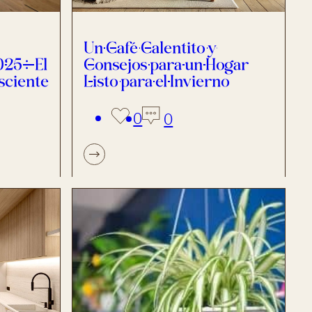
Un Café Calentito y
025: El
Consejos para un Hogar
sciente
Listo para el Invierno
0
0