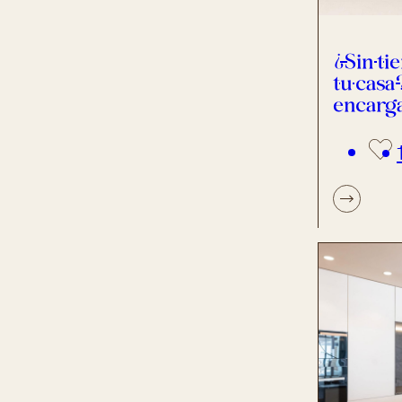
¿Sin ti
tu casa
encarg