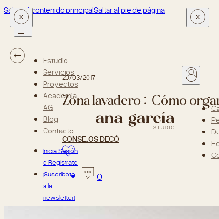
Saltar al contenido principal
Saltar al pie de página
Estudio
Servicios
20/03/2017
Proyectos
Zona lavadero: Cómo orga
Academia
AG
Ca
Blog
Pe
Contacto
D
CONSEJOS DECÓ
Ed
Inicia Sesión
Co
o Regístrate
¡Suscríbete
0
a la
newsletter!