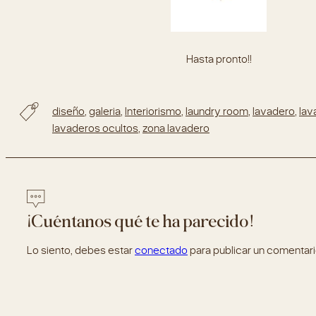
Hasta pronto!!
diseño
,
galeria
,
Interiorismo
,
laundry room
,
lavadero
,
lav
lavaderos ocultos
,
zona lavadero
¡Cuéntanos qué te ha parecido!
Lo siento, debes estar
conectado
para publicar un comentari