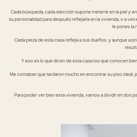
Cada búsqueda, cada elección supone meterte en la piel y en l
su personalidad para después reflejarla en la vivienda, o a v
le pones la 
Cada pieza de esta casa refleja a sus dueños, y aunque a pri
resul
Y eso es lo que dicen de esta casa los que conocen bien
Me contaban que tardaron mucho en encontrar su piso ideal, p
Para poder ver bien esta vivienda, vamos a dividir en dos pa