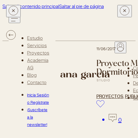
Saltar al contenido principal
Saltar al pie de página
Estudio
Servicios
11/06/2017
Proyectos
Proyecto M&
Academia
Dormitorio
AG
Ca
Blog
Pe
Contacto
D
Ed
Inicia Sesión
PROYECTOS
,
PUBLI
Co
o Regístrate
¡Suscríbete
a la
0
newsletter!