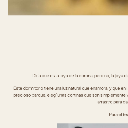
Diría que es la joya de la corona, pero no, la joya 
Este dormitorio tiene una luz natural que enamora, y que en l
precioso parque, elegí unas cortinas que son simplemente visi
arrastre para da
Para el te