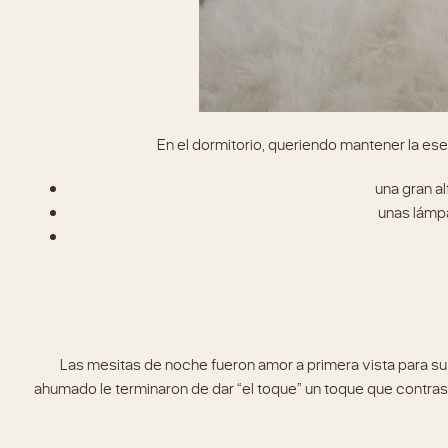
En el dormitorio, queriendo mantener la es
una gran a
unas lámpa
Las mesitas de noche fueron amor a primera vista para su p
ahumado le terminaron de dar “el toque” un toque que contra