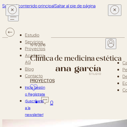
Saltar al contenido principal
Saltar al pie de página
Estudio
Servicios
11/11/2016
Proyectos
Clínica de medicina estética
Academia
AG
Ca
Blog
Pe
Contacto
D
PROYECTOS
Ed
Inicia Sesión
Co
o Regístrate
¡Suscríbete
0
a la
newsletter!