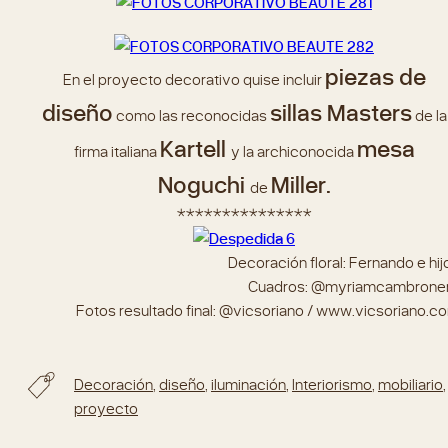
piezas de
En el proyecto decorativo quise incluir
diseño
sillas Masters
como las reconocidas
de la
Kartell
mesa
firma italiana
y la archiconocida
Noguchi
Miller.
de
***************
Decoración floral: Fernando e hij
Cuadros: @myriamcambrone
Fotos resultado final: @vicsoriano / www.vicsoriano.c
Decoración
,
diseño
,
iluminación
,
Interiorismo
,
mobiliario
,
proyecto