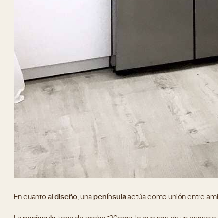
En cuanto al
diseño,
una
península
actúa como unión entre amba
La
península
tiene de ancho 120cms, lo que nos da un espacio d