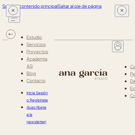
Saltar al contenido principal
Saltar al pie de página
Estudio
Servicios
Proyectos
Academia
AG
Ca
Blog
Pe
Contacto
D
Ed
Inicia Sesión
Co
o Regístrate
¡Suscríbete
a la
newsletter!