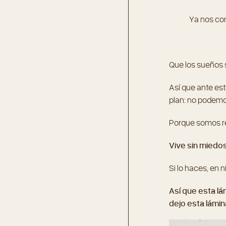
Ya nos con
Que los sueños 
Así que ante est
plan: no podemos
Porque somos rea
Vive sin miedos,
Si lo haces, en 
Así que esta lá
dejo esta lámin