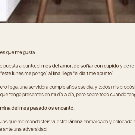
es que me gusta.
de puesta a punto, el
mes del amor, de soñar con cupido
y de re
“este lunes me pongo” al final llega “el día 1 me apunto”.
brero llega, una servidora cumple años ese día, y todos mis prop
que tengo presentes en mi día a día, pero sobre todo cuando teng
lámina del mes pasado os encantó.
s las que me mandasteis vuestra
lámina
enmarcada y colocada en 
re ante una adversidad.