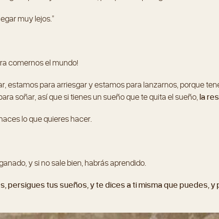
legar muy lejos.”
ara comernos el mundo!
, estamos para arriesgar y estamos para lanzarnos, porque tenemo
ra soñar, así que si tienes un sueño que te quita el sueño,
la re
 haces lo que quieres hacer.
 ganado, y si no sale bien, habrás aprendido.
os, persigues tus sueños, y te dices a ti misma que puedes, y p