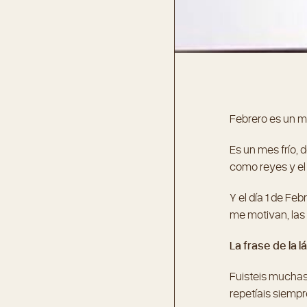
Febrero es un m
Es un mes frío, 
como reyes y el 
Y el día 1 de Fe
me motivan, las 
La frase de la 
Fuisteis mucha
repetíais siemp