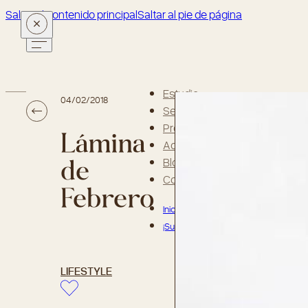
Saltar al contenido principal
Saltar al pie de página
Estudio
04/02/2018
Servicios
Lámina
Proyectos
Academia AG
de
Blog
Febrero
Contacto
Inicia Sesión o Regístrate
¡Suscríbete a la newsletter!
LIFESTYLE