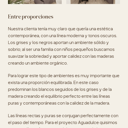
Nuestra clienta tenía muy claro que quería una estética
contemporánea, con una línea moderna y tonos oscuros.
Los grises y los negros aportan un ambiente sólido y
sobrio; al ser una familia con niños pequeños buscamos
suavizar la sobriedad y aportar calidez con las maderas
creando un ambiente orgánico.
Para lograr este tipo de ambientes es muy importante que
exista una proporción equilibrada. En este caso
predominan los blancos seguidos de los grises y de la
madera creando el equilibrio perfecto entre las líneas
puras y contemporáneas con la calidez de la madera.
Las líneas rectas y puras se conjugan perfectamente con
el paso del tiempo. Para el proyecto Aguadulce quisimos
que esas líneas fueran a medida, casi rozando la
perfección. Tanto los muebles como los listones de
madera fueron hechos a medida. Los listones no pasan
desapercibidos, ¡a mi me encantan! Cuéntame qué te