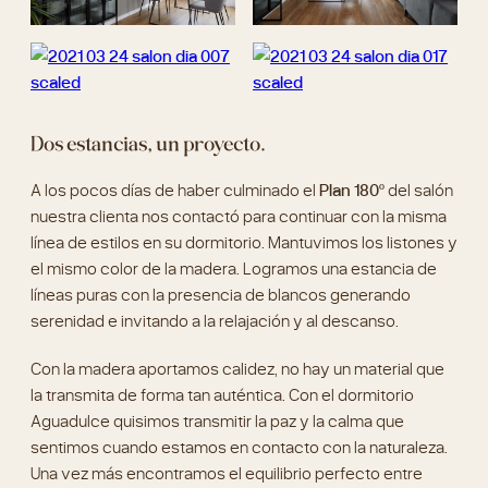
Dos estancias, un proyecto.
A los pocos días de haber culminado el
Plan 180º
del salón
nuestra clienta nos contactó para continuar con la misma
línea de estilos en su dormitorio. Mantuvimos los listones y
el mismo color de la madera. Logramos una estancia de
líneas puras con la presencia de blancos generando
serenidad e invitando a la relajación y al descanso.
Con la madera aportamos calidez, no hay un material que
la transmita de forma tan auténtica. Con el dormitorio
Aguadulce quisimos transmitir la paz y la calma que
sentimos cuando estamos en contacto con la naturaleza.
Una vez más encontramos el equilibrio perfecto entre
grises, blancos y tostados.
En el dormitorio Aguadulce cuidamos cada detalle y
pusimos tanto mimo que quisimos dedicar un post solo