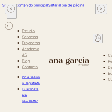
Saltar al contenido principal
Saltar al pie de página
Estudio
Servicios
Proyectos
Academia
AG
Ca
Blog
Pe
Contacto
D
Ed
Inicia Sesión
Co
o Regístrate
¡Suscríbete
a la
newsletter!