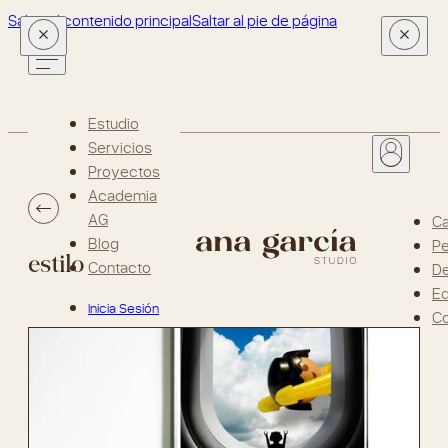
Saltar al contenido principal
Saltar al pie de página
Estudio
Servicios
Proyectos
Academia
AG
Ca
Blog
Pe
estilo
Contacto
D
Ed
Inicia Sesión
Co
o Regístrate
¡Suscríbete
a la
newsletter!