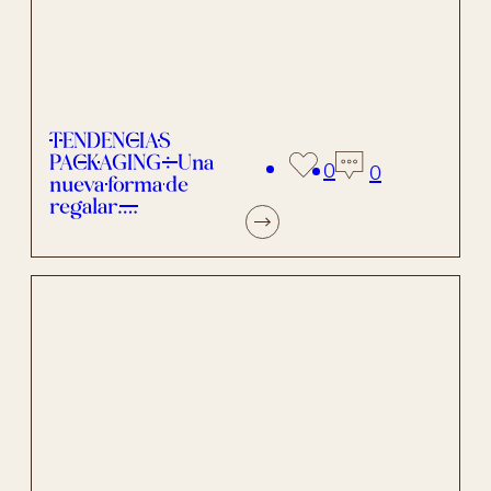
TENDENCIAS
PACKAGING: Una
0
0
nueva forma de
regalar….