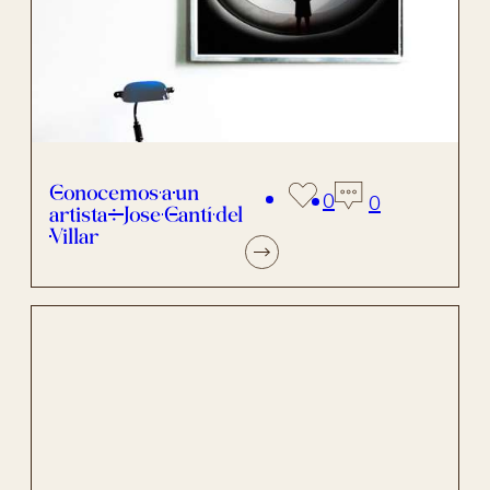
Conocemos a un
0
0
artista: Jose Cantí del
Villar