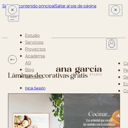
Saltar al contenido principal
Saltar al pie de página
Estudio
Servicios
Proyectos
Academia
AG
Ca
Blog
Pe
Láminas decorativas gratis
Contacto
D
Ed
Inicia Sesión
Co
o Regístrate
¡Suscríbete
a la
newsletter!