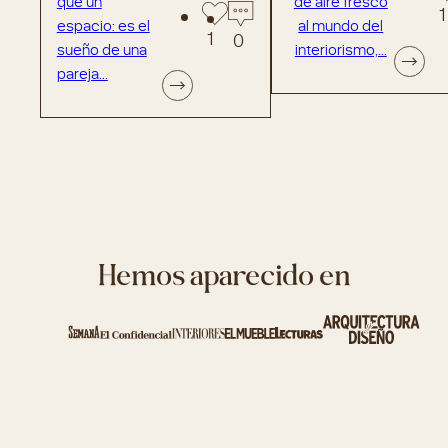
que un
de aire fresco
1
espacio: es el
al mundo del
1
0
sueño de una
interiorismo,...
pareja...
Hemos aparecido en