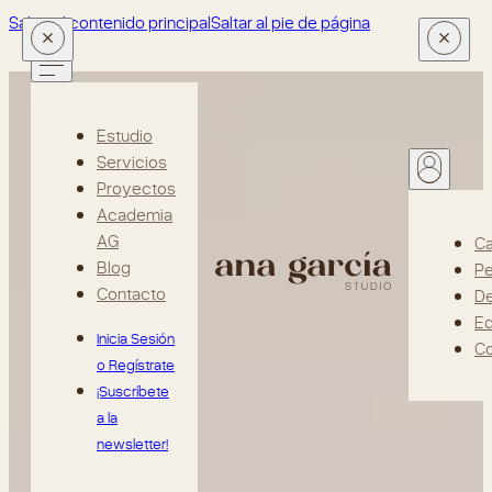
Saltar al contenido principal
Saltar al pie de página
Estudio
Servicios
Proyectos
Academia
AG
Ca
Blog
Pe
Contacto
D
Ed
Inicia Sesión
Co
o Regístrate
¡Suscríbete
a la
newsletter!