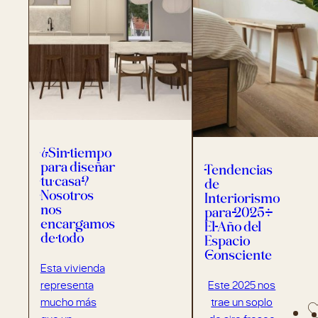
¿Sin tiempo
para diseñar
Tendencias
tu casa?
de
Nosotros
Interiorismo
nos
para 2025:
encargamos
El Año del
de todo
Espacio
Consciente
Esta vivienda
representa
Este 2025 nos
mucho más
trae un soplo